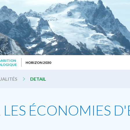
ANSITION
HORIZON 2030
OLOGIQUE
UALITÉS
DETAIL
 LES ÉCONOMIES D