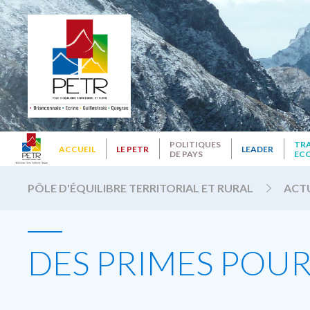
POLITIQUES
TR
ACCUEIL
LE PETR
LEADER
DE PAYS
EC
PÔLE D'ÉQUILIBRE TERRITORIAL ET RURAL
ACT
DES PRIMES POUR