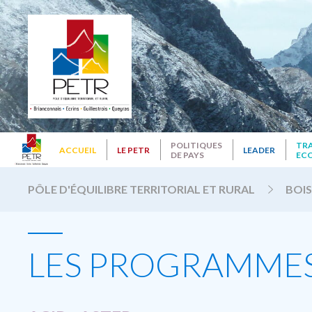
POLITIQUES
TR
ACCUEIL
LE PETR
LEADER
DE PAYS
EC
PÔLE D'ÉQUILIBRE TERRITORIAL ET RURAL
BOIS
LES PROGRAMME