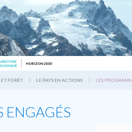
ANSITION
HORIZON 2030
OLOGIQUE
 ET FORÊT
LE PAYS EN ACTIONS
LES PROGRAMM
S ENGAGÉS